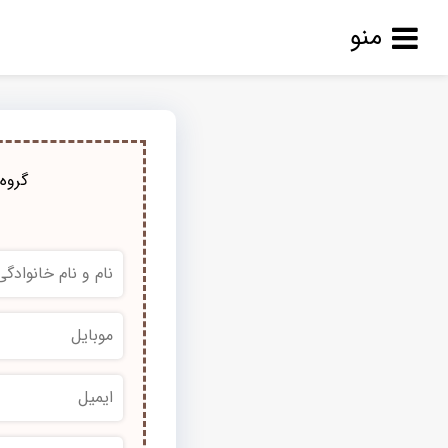
منو
گروه 