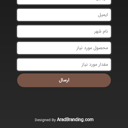
*
*
AradBranding.com
Designed By