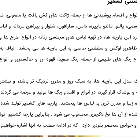
سنتی کشمیر
نواع و اقسام پوشیدنی ها از جمله؛ ژاکت های کش بافت یا معمولی، ش
، پالتو، مانتو پاییزه، دامن، سارافون، شلوار و پیراهن مردانه و لب
رد این پارچه ها، در تهیه لباس های مجلسی زنانه در انواع طرح ها
، ظاهری لوکس و سلطنتی خاصی به این پارچه ها می بخشد. الیاف به ک
اع رنگ های طبیعی از جمله؛ رنگ‌ سفید، قهوه ای و خاکستری و انواع
که مدل این پارچه ها، به سبک روز و مدرن نزدیک تر باشد، و بیشتر
 پوشاک قرار گیرد، در انواع و اقسام رنگ ها تولید و عرضه می گردند 
ه زیبا و مدرن تری به لباس ها ببخشند. پارچه های کشمیر تولید شده ب
شده از آن ها نخ لاکچری محسوب می شود . بنابراین پارچه کشمیر، تولی
و خواص منحصر بفردی دارد . که در ادامه مطلب به آنها اشاره خواهیم 