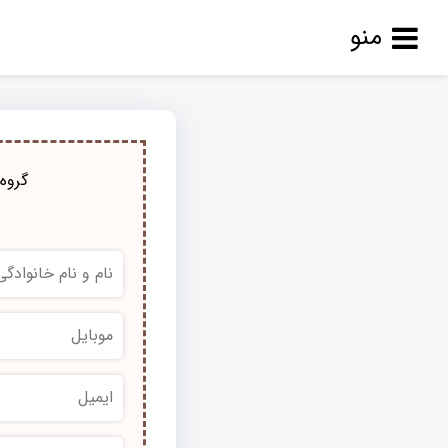
منو
گروه 