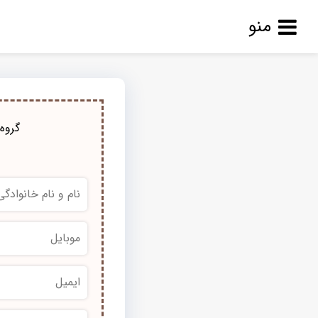
منو
گروه 