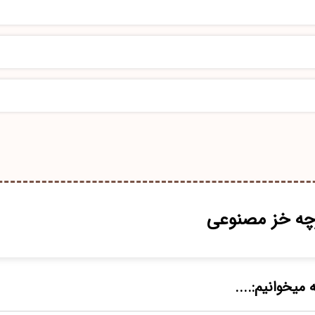
چه خز مصنوعی
 میخوانیم:....