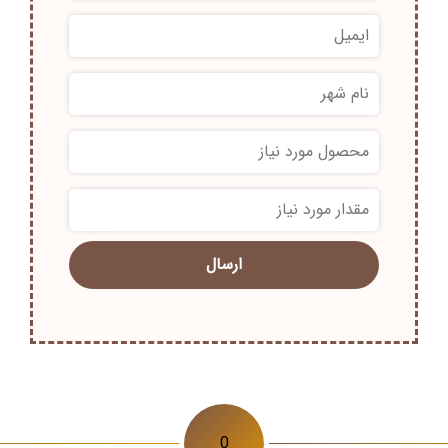
*
*
0